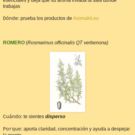
esenciales y deja que su aroma invada la sala donde
trabajas
: prueba los productos de
Aromakit.eu
Dónde
ROMERO
(
Rosmarinus officinalis QT verbenona)
: te sientes
disperso
Cuándo
: aporta claridad, concentración y ayuda a despejar
Porque