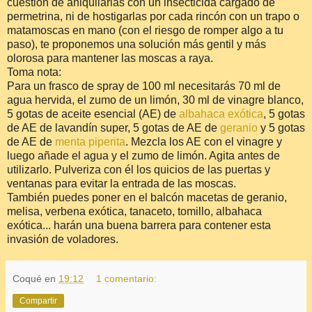
cuestión de aniquilarlas con un insecticida cargado de
permetrina, ni de hostigarlas por cada rincón con un trapo o
matamoscas en mano (con el riesgo de romper algo a tu
paso), te proponemos una solución más gentil y más
olorosa para mantener las moscas a raya.
Toma nota:
Para un frasco de spray de 100 ml necesitarás 70 ml de
agua hervida, el zumo de un limón, 30 ml de vinagre blanco,
5 gotas de aceite esencial (AE) de
albahaca exótica
, 5 gotas
de AE de lavandín super, 5 gotas de AE de
geranio
y 5 gotas
de AE de
menta piperita
. Mezcla los AE con el vinagre y
luego añade el agua y el zumo de limón. Agita antes de
utilizarlo. Pulveriza con él los quicios de las puertas y
ventanas para evitar la entrada de las moscas.
También puedes poner en el balcón macetas de geranio,
melisa, verbena exótica, tanaceto, tomillo, albahaca
exótica... harán una buena barrera para contener esta
invasión de voladores.
Coqué
en
19:12
1 comentario:
Compartir