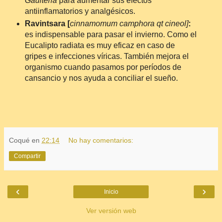
Gaulteria
para aumentar sus efectos
antiinflamatorios y analgésicos.
Ravintsara [
cinnamomum camphora qt cineol]
:
es indispensable para pasar el invierno. Como el
Eucalipto radiata es muy eficaz en caso de
gripes e infecciones víricas. También mejora el
organismo cuando pasamos por períodos de
cansancio y nos ayuda a conciliar el sueño.
Coqué
en
22:14
No hay comentarios:
Compartir
‹
›
Inicio
Ver versión web